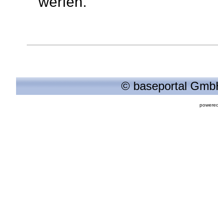
werfen.
© baseportal GmbH
powered