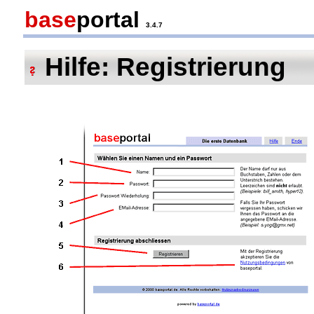
base
portal
3.4.7
Hilfe: Registrierung