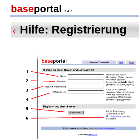
base
portal
3.4.7
Hilfe: Registrierung