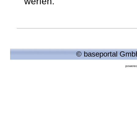
werfen.
© baseportal GmbH
powered