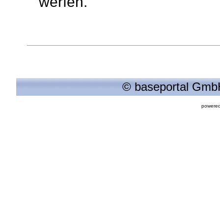
werfen.
© baseportal GmbH
powered