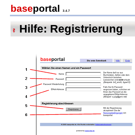
base
portal
3.4.7
Hilfe: Registrierung